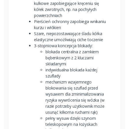
kulkowe zapobiegające kręceniu się
kółek zwrotnych, np. na pochyłych
powierzchniach
Pierścień ochronny zapobiega wnikaniu
kurzu i włókien
Szare, niepozostawiające śladu kółka
elastyczne umożliwiają ciche toczenie
3-stopniowa koncepcja blokady:
blokada centralna z zamkiem
bębenkowym z 2 kluczami
składanymi
indywidualna blokada każdej
szuflady
mechanizm wzajemnego
blokowania się szuflad przed
wysuwem dla zminimalizowania
ryzyka wywrócenia się wózka (w
razie potrzeby użytkownik może
usunąć kilkoma ruchami rąk)
pełny wysuw dzięki szynom
teleskopowym na łożyskach