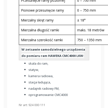
Przesunięcie ramy poziomej
0 – 750 mm
Pionowe przesunięcie ramy
0 – 750 mm
Mierzalny skręt ramy
± 18°
Mierzalna długość ramki
maks. 18 metrów
Mierzalna szerokość ramki
750 – 1350 mm
W zetsawie samodzielnego urządzenia
do pomiaru ram HAWEKA CMC4000 LKW:
skala do ram,
statyw,
kamera radiowa,
stacja ładująca,
nadajnik radiowy FM,
oprogramowanie CMC4000
Nr art: 924 000 111