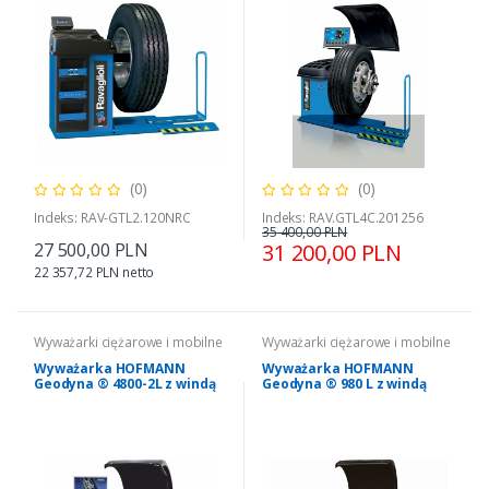
(0)
(0)
Indeks: RAV-GTL2.120NRC
Indeks: RAV.GTL4C.201256
35 400,00 PLN
27 500,00 PLN
31 200,00 PLN
22 357,72 PLN netto
Wyważarki ciężarowe i mobilne
Wyważarki ciężarowe i mobilne
Wyważarka HOFMANN
Wyważarka HOFMANN
Geodyna ® 4800-2L z windą
Geodyna ® 980 L z windą