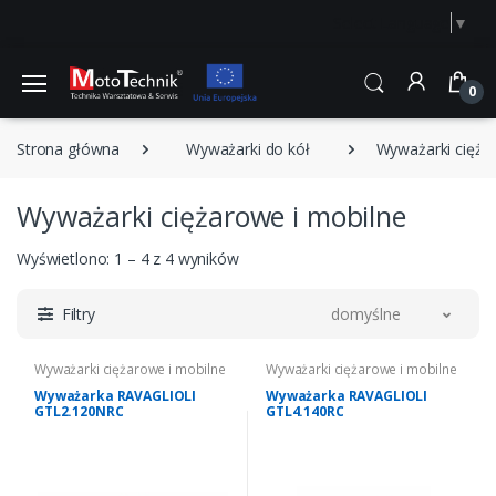
Select Language
▼
0
Strona główna
Wyważarki do kół
Wyważarki cięża
Wyważarki ciężarowe i mobilne
Wyświetlono: 1 – 4 z 4 wyników
Filtry
domyślne
Wyważarki ciężarowe i mobilne
Wyważarki ciężarowe i mobilne
Wyważarka RAVAGLIOLI
Wyważarka RAVAGLIOLI
GTL2.120NRC
GTL4.140RC