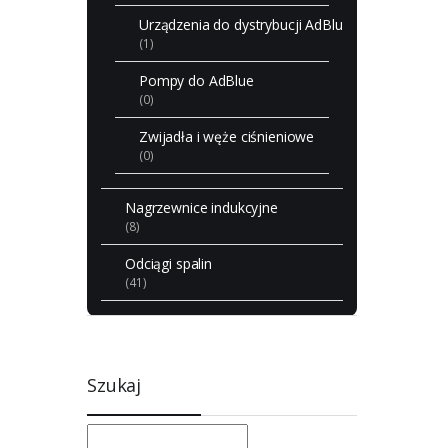
Urządzenia do dystrybucji AdBlue
(1)
Pompy do AdBlue
(0)
Zwijadła i węże ciśnieniowe
(0)
Nagrzewnice indukcyjne
(8)
Odciągi spalin
(41)
Szukaj