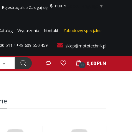
Select Language
▼
PLN
Rejestracja
lub
Zaloguj się
Katalog
Wydarzenia
Kontakt
Zabudowy specjalne
00 511
/
+48 609 550 459
sklep@mototechnik.pl
0,00 PLN
0
rie