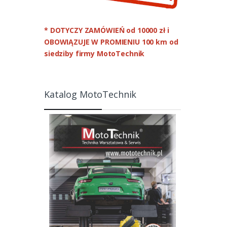
* DOTYCZY ZAMÓWIEŃ od 10000 zł
i
OBOWIĄZUJE W PROMIENIU 100 km od
siedziby firmy MotoTechnik
Katalog MotoTechnik