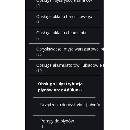
Obsługa i dystrybucja smarów
(9)
Obsługa układu hamulcowego
(13)
Obsługa układu chłodzenia
(2)
Opryskiwacze, myjki warsztatowe, piaskarki
(26)
Obsługa akumulatorów i układów elektrycznych
(10)
Obsługa i dystrybucja
płynów oraz AdBlue
(7)
Urządzenia do dystrybucji płynów
(5)
Pompy do płynów
(1)