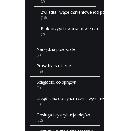
(7)
Zwijadła i węże ciśnieniowe (do powietrza i do 
(16)
Bloki przygotowania powietrza
(2)
Narzędzia pozostałe
(2)
Prasy hydrauliczne
(19)
Ściągacze do sprężyn
(1)
Urządzenia do dynamicznej wymiany olejów w skr
(1)
Obsługa i dystrybucja olejów
(72)