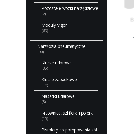
Pozostałe wózki narzędziowe
(2)
Moduły Vigor
(69)
Narzędzia pneumatyczne
(90)
Klucze udarowe
(35)
Klucze zapadkowe
(10)
Nasadki udarowe
(5)
Nitownice, szlifierki i polerki
(15)
Pistolety do pompowania kół