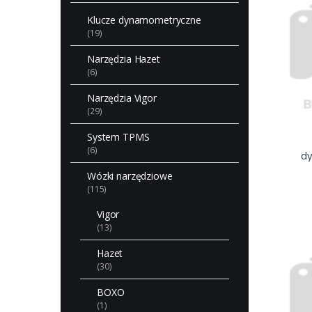
Klucze dynamometryczne
(19)
Narzędzia Hazet
(6)
Narzędzia Vigor
(29)
System TPMS
(6)
dy
Wózki narzędziowe
(115)
Vigor
(13)
Hazet
(30)
BOXO
(1)