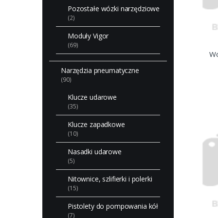
Pozostałe wózki narzędziowe
(2)
Moduły Vigor
(69)
Wó
Narzędzia pneumatyczne
(90)
Klucze udarowe
(35)
Klucze zapadkowe
(10)
Nasadki udarowe
(5)
Nitownice, szlifierki i polerki
(15)
Pistolety do pompowania kół
(7)