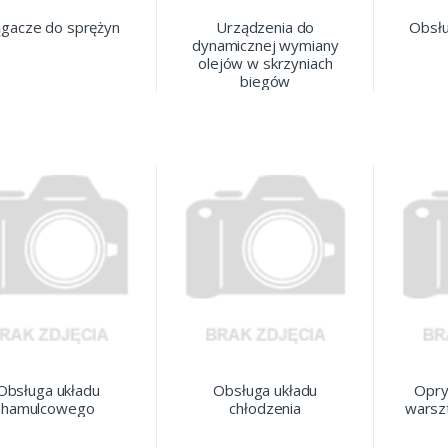
ągacze do sprężyn
Urządzenia do
Obsłu
wody)
dynamicznej wymiany
olejów w skrzyniach
biegów
zyniach biegów
Obsługa układu
Obsługa układu
Opry
hamulcowego
chłodzenia
warszt