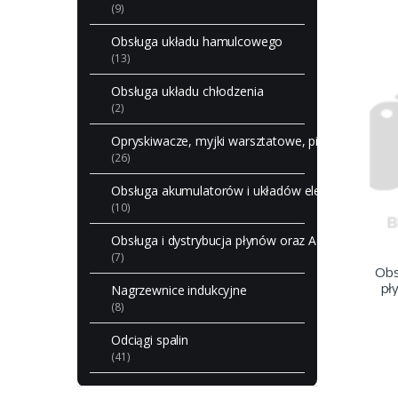
(9)
Obsługa układu hamulcowego
(13)
Obsługa układu chłodzenia
(2)
Opryskiwacze, myjki warsztatowe, piaskarki
(26)
Obsługa akumulatorów i układów elektrycznych
(10)
Obsługa i dystrybucja płynów oraz AdBlue
(7)
Obs
pł
Nagrzewnice indukcyjne
(8)
Odciągi spalin
(41)