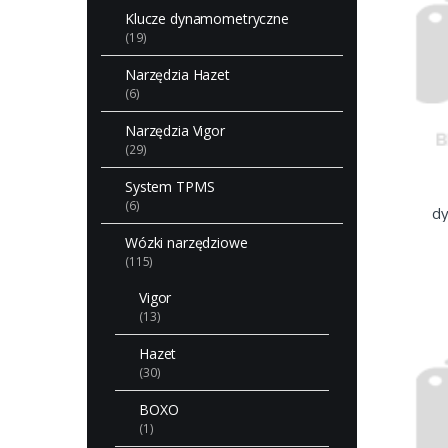
Klucze dynamometryczne
(19)
Narzędzia Hazet
(6)
Narzędzia Vigor
(29)
System TPMS
(6)
d
Wózki narzędziowe
(115)
Vigor
(13)
Hazet
(30)
BOXO
(1)