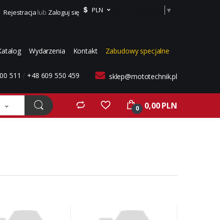
Select Language
▼
PLN
Rejestracja
lub
Zaloguj się
Katalog
Wydarzenia
Kontakt
Zabudowy specjalne
00 511
/
+48 609 550 459
sklep@mototechnik.pl
0,00 PLN
0