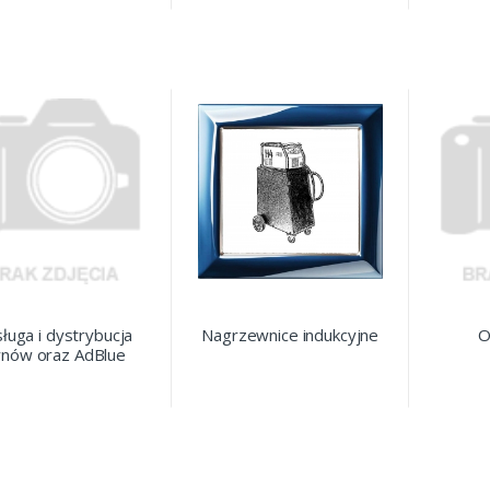
ługa i dystrybucja
Nagrzewnice indukcyjne
O
ynów oraz AdBlue