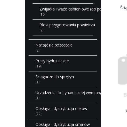
Ści
Zwijadła i węże ciśnieniowe (do powietrza i do 
(16)
Bloki przygotowania powietrza
(2)
Narzędzia pozostałe
(2)
Prasy hydrauliczne
(19)
Ściągacze do sprężyn
(1)
Urządzenia do dynamicznej wymiany olejów w skr
(1)
Obsługa i dystrybucja olejów
(72)
Obsługa i dystrybucja smarów