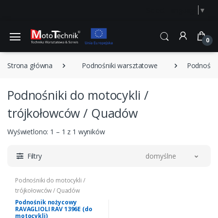
Select Language
▼
0
Strona główna
Podnośniki warsztatowe
Podnośnik
Podnośniki do motocykli /
trójkołowców / Quadów
Wyświetlono: 1 – 1 z 1 wyników
Filtry
domyślne
Podnośniki do motocykli /
trójkołowców / Quadów
Podnośnik nożycowy
RAVAGLIOLI RAV 1396E (do
motocykli)