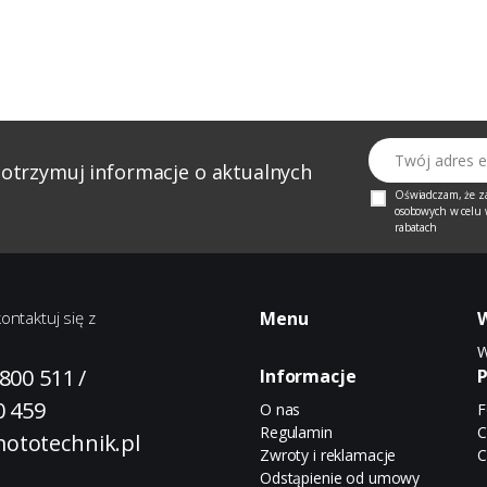
Twój adres email
 otrzymuj informacje o aktualnych
Oświadczam, że z
osobowych w celu w
rabatach
ontaktuj się z
Menu
W
 800 511
/
Informacje
P
0 459
O nas
F
Regulamin
C
ototechnik.pl
Zwroty i reklamacje
C
Odstąpienie od umowy