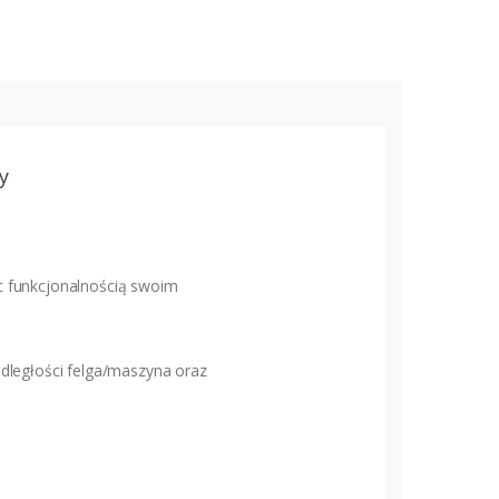
y
ąc funkcjonalnością swoim
ległości felga/maszyna oraz