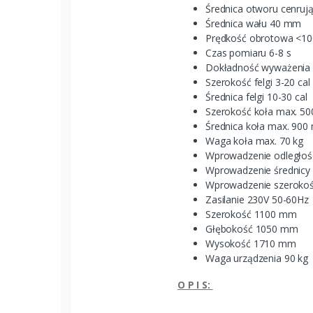
Średnica otworu cenru
Średnica wału 40 mm
Prędkość obrotowa <10
Czas pomiaru 6-8 s
Dokładność wyważenia 
Szerokość felgi 3-20 cal
Średnica felgi 10-30 cal
Szerokość koła max. 5
Średnica koła max. 90
Waga koła max. 70 kg
Wprowadzenie odległoś
Wprowadzenie średnicy 
Wprowadzenie szerokośc
Zasilanie 230V 50-60Hz
Szerokość 1100 mm
Głębokość 1050 mm
Wysokość 1710 mm
Waga urządzenia 90 kg
O P I S: