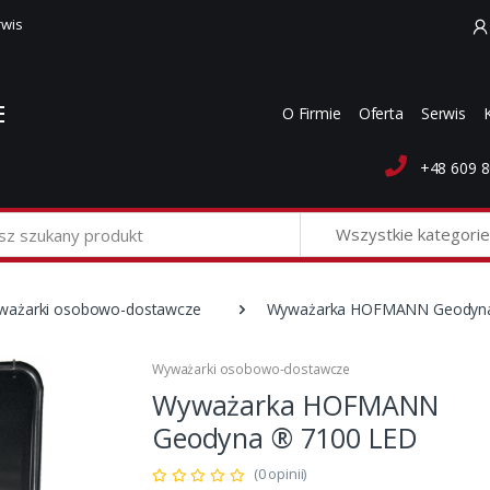
rwis
O Firmie
Oferta
Serwis
+48 609 8
Wszystkie kategorie
ważarki osobowo-dostawcze
Wyważarka HOFMANN Geodyna
Wyważarki osobowo-dostawcze
Wyważarka HOFMANN
Geodyna ® 7100 LED
(0 opinii)