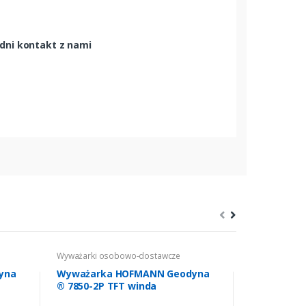
edni kontakt z nami
Wyważarki osobowo-dostawcze
Wyważarki os
yna
Wyważarka HOFMANN Geodyna
HOFMANN A
® 7850-2P TFT winda
motocyklo