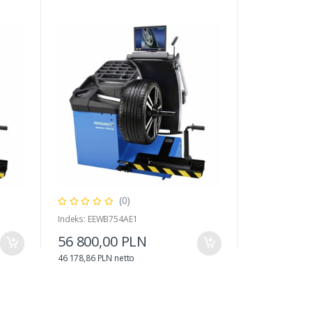
(0)
Indeks: EEWB754AE1
Indeks: 40263
56 800,00 PLN
5 700,00
46 178,86 PLN netto
4 634,15 PLN n