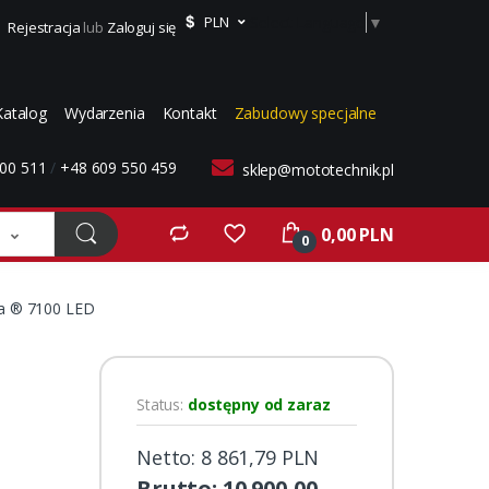
Select Language
▼
PLN
Rejestracja
lub
Zaloguj się
Katalog
Wydarzenia
Kontakt
Zabudowy specjalne
00 511
/
+48 609 550 459
sklep@mototechnik.pl
0,00 PLN
0
 ® 7100 LED
Status:
dostępny od zaraz
Netto: 8 861,79 PLN
Brutto: 10 900,00