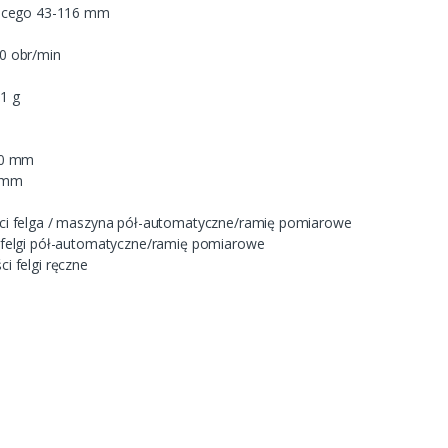
jącego 43-116 mm
0 obr/min
1 g
00 mm
0 mm
ci felga / maszyna pół-automatyczne/ramię pomiarowe
felgi pół-automatyczne/ramię pomiarowe
i felgi ręczne