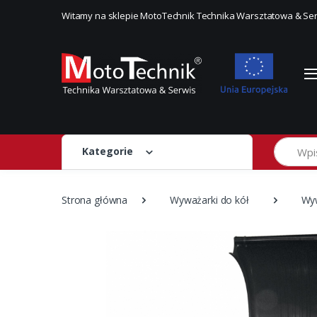
Witamy na sklepie MotoTechnik Technika Warsztatowa & Se
Szukaj
Kategorie
Strona główna
Wyważarki do kół
Wy