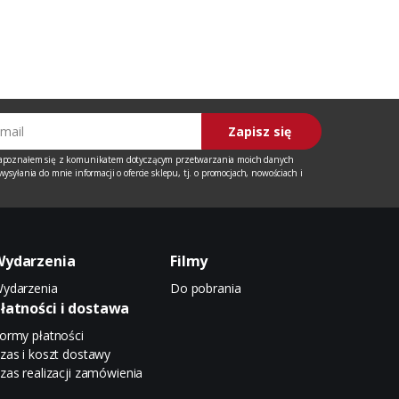
Zapisz się
apoznałem się z
komunikatem
dotyczącym przetwarzania moich danych
ysyłania do mnie informacji o ofercie sklepu, tj. o promocjach, nowościach i
Wydarzenia
Filmy
ydarzenia
Do pobrania
łatności i dostawa
ormy płatności
zas i koszt dostawy
zas realizacji zamówienia