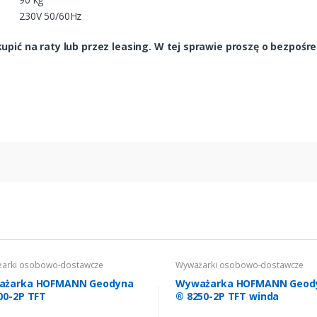
230V 50/60Hz
pić na raty lub przez leasing. W tej sprawie proszę o bezpośr
arki osobowo-dostawcze
Wyważarki osobowo-dostawcze
ażarka HOFMANN Geodyna
Wyważarka HOFMANN Geod
00-2P TFT
® 8250-2P TFT winda