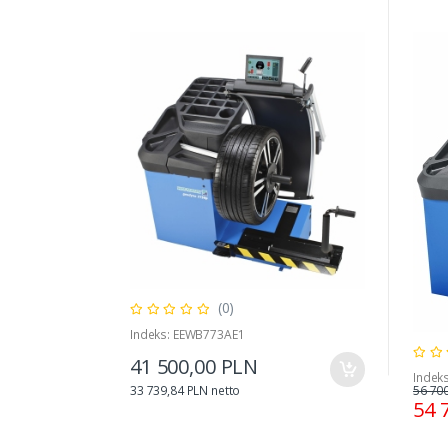
(0)
Indeks: EEWB773AE1
41 500,00 PLN
Indek
56 70
33 739,84 PLN netto
54 