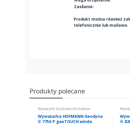
Zasilanie:
Produkt można również zaku
telefonicznie lub mailowo.
Produkty polecane
Wyważarki osobowo-dostawcze
Wyważ
Wyważarka HOFMANN Geodyna
Wyw
® 7750 P geoTOUCH winda
® 82