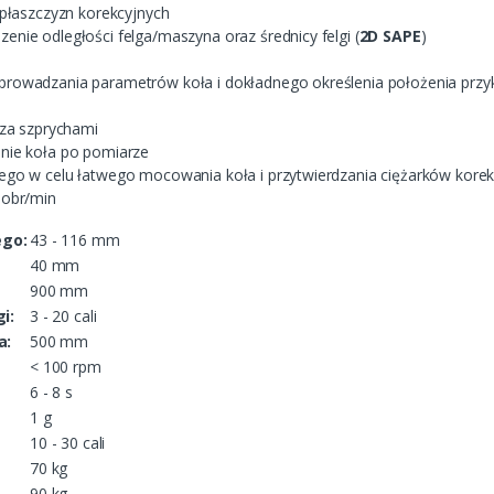
 płaszczyzn korekcyjnych
ie odległości felga/maszyna oraz średnicy felgi (
2D SAPE
)
owadzania parametrów koła i dokładnego określenia położenia przyk
 za szprychami
nie koła po pomiarze
go w celu łatwego mocowania koła i przytwierdzania ciężarków korek
 obr/min
ego:
43 - 116 mm
40 mm
900 mm
i:
3 - 20 cali
a:
500 mm
< 100 rpm
6 - 8 s
1 g
10 - 30 cali
70 kg
90 kg